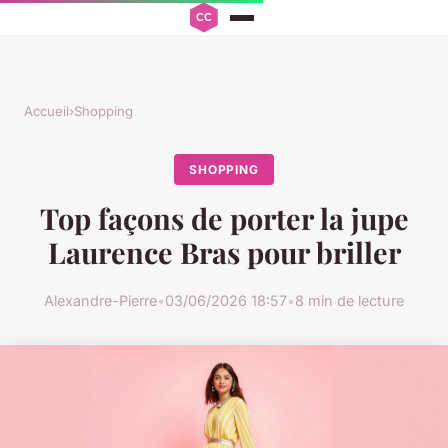
Accueil
›
Shopping
SHOPPING
Top façons de porter la jupe
Laurence Bras pour briller
Alexandre-Pierre
•
03/06/2026 18:57
•
8 min de lecture