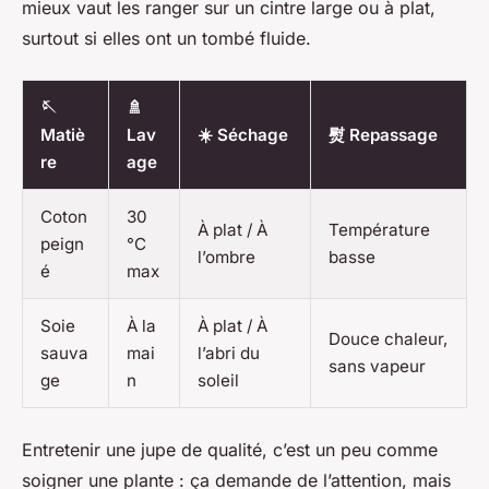
mieux vaut les ranger sur un cintre large ou à plat,
surtout si elles ont un tombé fluide.
🪡
🚿
Matiè
Lav
☀️ Séchage
熨 Repassage
re
age
Coton
30
À plat / À
Température
peign
°C
l’ombre
basse
é
max
Soie
À la
À plat / À
Douce chaleur,
sauva
mai
l’abri du
sans vapeur
ge
n
soleil
Entretenir une jupe de qualité, c’est un peu comme
soigner une plante : ça demande de l’attention, mais