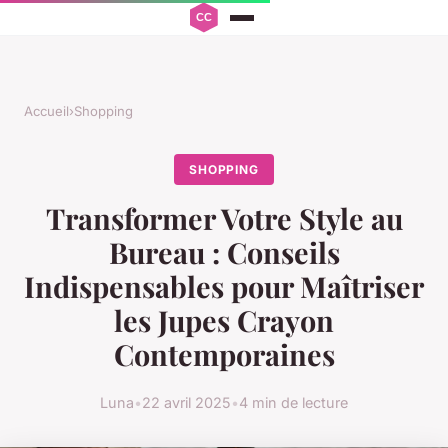
Accueil
›
Shopping
SHOPPING
Transformer Votre Style au
Bureau : Conseils
Indispensables pour Maîtriser
les Jupes Crayon
Contemporaines
Luna
•
22 avril 2025
•
4 min de lecture