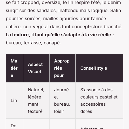
se fait cropped, oversize, le lin respire l’été, le denim
surgit sur des sandales, inattendu mais logique. Satin
pour les soirées, mailles ajourées pour l’année
entière, cuir végétal dans tout concept-store branché.
La texture, il faut qu’elle s’adapte à la vie réelle
:
bureau, terrasse, canapé.
Ma
Approp
Aspect
tièr
riée
Conseil style
Visuel
e
pour
Naturel,
Journé
S’associe à des
légère
e,
couleurs pastel et
Lin
ment
bureau,
accessoires
texturé
loisir
dorés
De