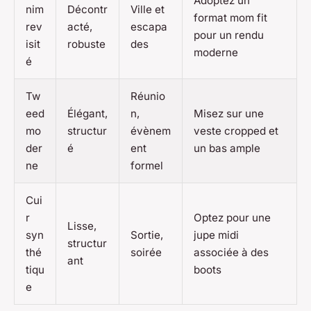
Adoptez un
nim
Décontr
Ville et
format mom fit
rev
acté,
escapa
pour un rendu
isit
robuste
des
moderne
é
Tw
Réunio
eed
Élégant,
n,
Misez sur une
mo
structur
évènem
veste cropped et
der
é
ent
un bas ample
ne
formel
Cui
r
Optez pour une
Lisse,
syn
Sortie,
jupe midi
structur
thé
soirée
associée à des
ant
tiqu
boots
e