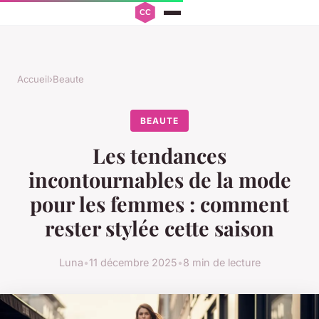
Accueil
›
Beaute
BEAUTE
Les tendances
incontournables de la mode
pour les femmes : comment
rester stylée cette saison
Luna
•
11 décembre 2025
•
8 min de lecture