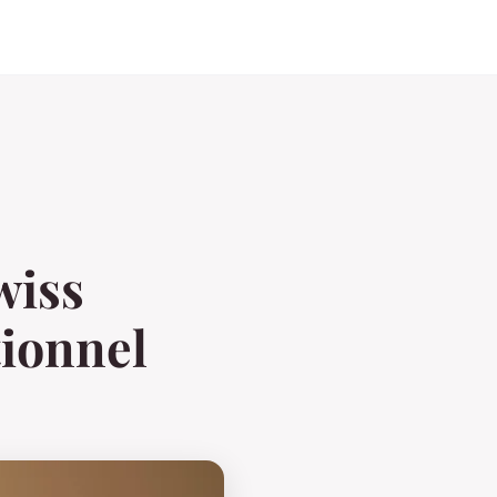
wiss
tionnel