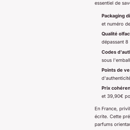
essentiel de savo
Packaging di
et numéro de
Qualité olfac
dépassant 8 
Codes d'aut
sous l'embal
Points de ve
d'authenticit
Prix cohére
et 39,90€ po
En France, priv
écrite. Cette pr
parfums orienta