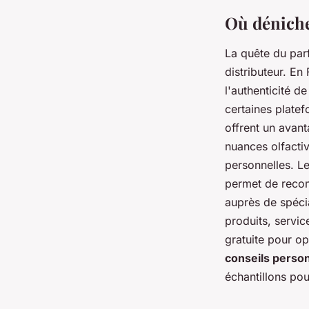
Où déniche
La quête du parf
distributeur. En
l'authenticité d
certaines platef
offrent un avant
nuances olfacti
personnelles. L
permet de rec
auprès de spécia
produits, servic
gratuite pour o
conseils perso
échantillons pou