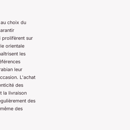
 au choix du
arantir
 prolifèrent sur
ie orientale
îtrisent les
éférences
abian leur
occasion. L'achat
nticité des
 la livraison
égulièrement des
et même des