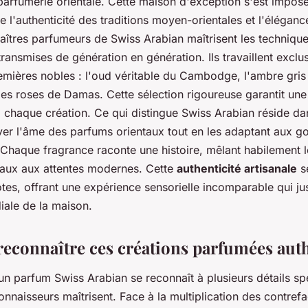
a parfumerie orientale. Cette maison d'exception s'est impo
re l'authenticité des traditions moyen-orientales et l'élégan
îtres parfumeurs de Swiss Arabian maîtrisent les techniqu
ransmises de génération en génération. Ils travaillent excl
mières nobles : l'oud véritable du Cambodge, l'ambre gris n
 les roses de Damas. Cette sélection rigoureuse garantit une
à chaque création. Ce qui distingue Swiss Arabian réside da
ver l'âme des parfums orientaux tout en les adaptant aux g
Chaque fragrance raconte une histoire, mêlant habilement 
traux aux attentes modernes. Cette
authenticité artisanale
s
tes, offrant une expérience sensorielle incomparable qui just
iale de la maison.
connaître ces créations parfumées aut
'un parfum Swiss Arabian se reconnaît à plusieurs détails s
connaisseurs maîtrisent. Face à la multiplication des contrefa