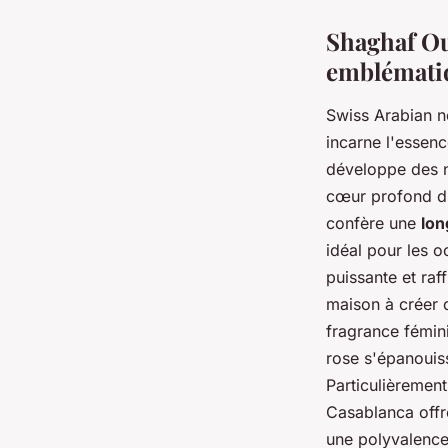
Shaghaf Ou
emblémati
Swiss Arabian n
incarne l'essenc
développe des n
cœur profond d'
confère une
lon
idéal pour les 
puissante et raf
maison à créer d
fragrance fémini
rose s'épanouis
Particulièremen
Casablanca offre
une polyvalence 