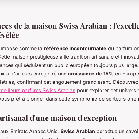
ces de la maison Swiss Arabian : l'excell
évélée
s'impose comme la
référence incontournable
du parfum ori
tte maison prestigieuse allie tradition artisanale et innova
rances qui séduisent un public européen toujours plus large
x a d'ailleurs enregistré une
croissance de 15%
en Europe
letries, confirmant cet engouement grandissant. Découvre
 meilleurs parfums Swiss Arabian
pour explorer cet univers o
-vous prêt à plonger dans cette symphonie de senteurs orien
artisanal d'une maison d'exception
aux Émirats Arabes Unis,
Swiss Arabian
perpétue un savoir