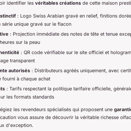
ir identifier les
véritables créations
de cette maison prest
stinctif
: Logo Swiss Arabian gravé en relief, finitions dor
 série unique gravé sur le flacon
tive
: Projection immédiate des notes de tête et tenue exce
heures sur la peau
henticité
: QR code vérifiable sur le site officiel et hologr
lage transparent
nte autorisés
: Distributeurs agréés uniquement, avec certif
é fourni à chaque achat
nts
: Tarifs respectant la politique tarifaire officielle, génér
ur les formats standards
ilégiez les revendeurs spécialisés qui proposent une
garanti
écaution vous assure de découvrir la véritable richesse olfa
ux d'exception.