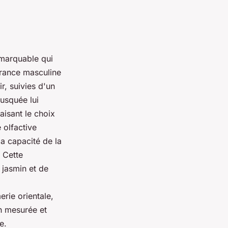
emarquable qui
grance masculine
, suivies d'un
usquée lui
aisant le choix
 olfactive
la capacité de la
 Cette
 jasmin et de
rie orientale,
on mesurée et
e.