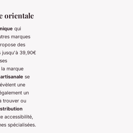
e orientale
nique
qui
autres marques
propose des
s jusqu'à 39,90€
 ses
, la marque
 artisanale
se
révèlent une
 également un
à trouver ou
istribution
e accessibilité,
nes spécialisées.