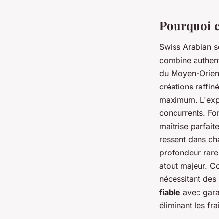
Pourquoi c
Swiss Arabian s
combine authenti
du Moyen-Orient
créations raffi
maximum. L'expe
concurrents. Fo
maîtrise parfait
ressent dans ch
profondeur rare
atout majeur. C
nécessitant des
fiable
avec garant
éliminant les fr