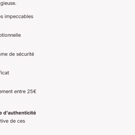
igieuse.
ées impeccables
ptionnelle
amme de sécurité
icat
alement entre 25€
e d'authenticité
ctive de ces