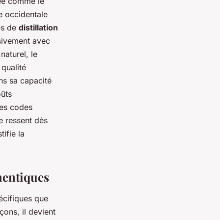
sée comme le
ce occidentale
es de
distillation
usivement avec
aturel, le
 qualité
ns sa capacité
oûts
les codes
e ressent dès
ifie la
hentiques
pécifiques que
çons, il devient