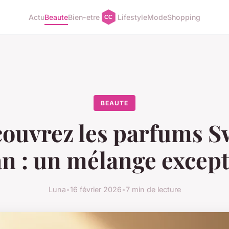
Actu
Beaute
Bien-etre
Lifestyle
Mode
Shopping
BEAUTE
ouvrez les parfums S
n : un mélange excep
Luna
•
16 février 2026
•
7 min de lecture