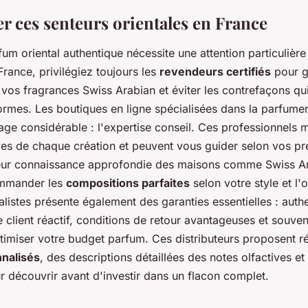
r ces senteurs orientales en France
um oriental authentique nécessite une attention particulière
 France, privilégiez toujours les
revendeurs certifiés
pour g
e vos fragrances Swiss Arabian et éviter les contrefaçons qui
ormes. Les boutiques en ligne spécialisées dans la parfumer
age considérable : l'expertise conseil. Ces professionnels ma
ves de chaque création et peuvent vous guider selon vos pr
eur connaissance approfondie des maisons comme Swiss Ar
ommander les
compositions parfaites
selon votre style et l'
listes présente également des garanties essentielles : authe
e client réactif, conditions de retour avantageuses et souvent
ptimiser votre budget parfum. Ces distributeurs proposent r
nnalisés
, des descriptions détaillées des notes olfactives 
r découvrir avant d'investir dans un flacon complet.