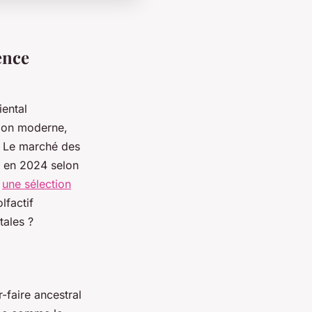
ence
ental
tion moderne,
. Le marché des
 en 2024 selon
z
une sélection
lfactif
tales ?
-faire ancestral