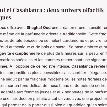
d et Casablanca : deux univers olfactifs
ques
ous offre avec
Shaghaf Oud
une création d'une intensité r
e même de la parfumerie orientale traditionnelle. Cette fra
otes de tête épicées où se mêlent cardamome et poivre noir
oud authentique et de bois de santal. Sa base ambrée et m
gévité exceptionnelle
de plus de 8 heures sur la peau, en f
occasions spéciales et les hommes recherchant une signature
finée. À l'opposé de ce registre intense,
Casablanca
révèle 
es compositions plus accessibles sans sacrifier l'élégance.
ne séduit par sa fraîcheur moderne où les notes florales de
sent sur un fond délicat de musc blanc et de bois de cèdre.
t adaptée aux femmes jeunes et aux néophytes de la parfume
 une introduction parfaite à cet univers avec une projecti
qui permet de la porter aussi bien au quotidien qu'en soiré