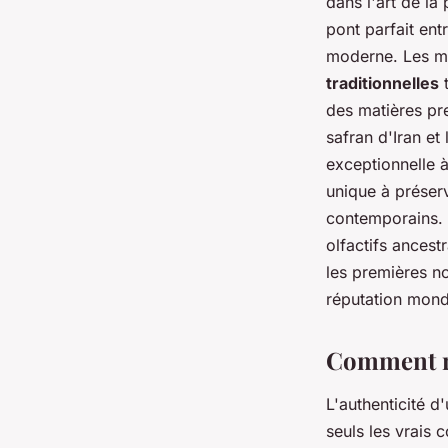
dans l'art de l
pont parfait ent
moderne. Les ma
traditionnelles
t
des matières pre
safran d'Iran et
exceptionnelle 
unique à préser
contemporains. 
olfactifs ances
les premières no
réputation mond
Comment re
L'authenticité d
seuls les vrais 