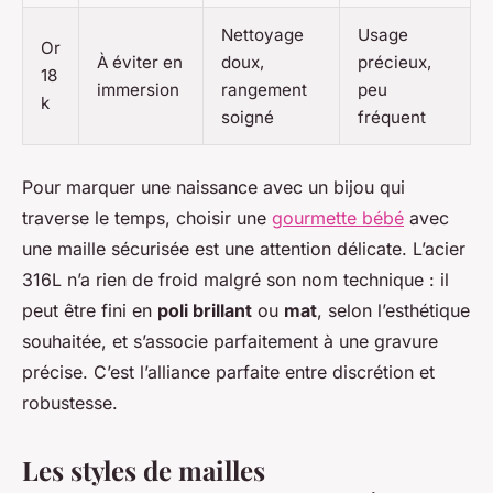
Nettoyage
Usage
Or
À éviter en
doux,
précieux,
18
immersion
rangement
peu
k
soigné
fréquent
Pour marquer une naissance avec un bijou qui
traverse le temps, choisir une
gourmette bébé
avec
une maille sécurisée est une attention délicate. L’acier
316L n’a rien de froid malgré son nom technique : il
peut être fini en
poli brillant
ou
mat
, selon l’esthétique
souhaitée, et s’associe parfaitement à une gravure
précise. C’est l’alliance parfaite entre discrétion et
robustesse.
Les styles de mailles