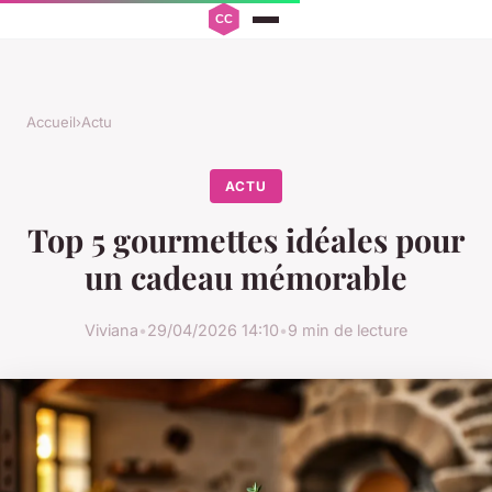
Accueil
›
Actu
ACTU
Top 5 gourmettes idéales pour
un cadeau mémorable
Viviana
•
29/04/2026 14:10
•
9 min de lecture