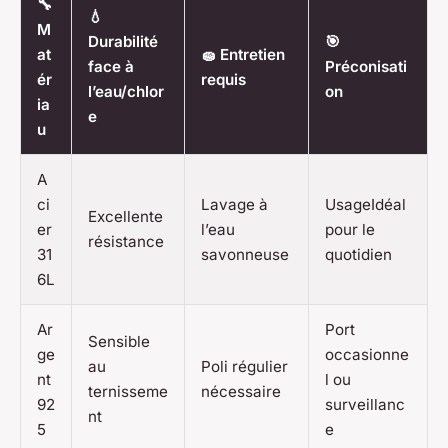
🔧
💧
M
Durabilité
🎯
at
🧽 Entretien
face à
Préconisati
ér
requis
l’eau/chlor
on
ia
e
u
A
ci
Lavage à
UsageIdéal
Excellente
er
l’eau
pour le
résistance
31
savonneuse
quotidien
6L
Ar
Port
Sensible
ge
occasionne
au
Poli régulier
nt
l ou
ternisseme
nécessaire
92
surveillanc
nt
5
e