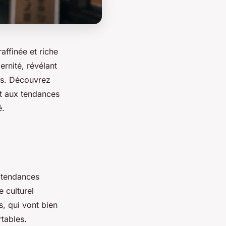
affinée et riche
ernité, révélant
ts. Découvrez
nt aux tendances
é.
 tendances
 culturel
s, qui vont bien
rtables.