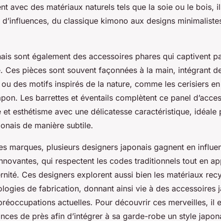
t avec des matériaux naturels tels que la soie ou le bois, il
é d’influences, du classique kimono aux designs minimaliste
ais sont également des accessoires phares qui captivent par
. Ces pièces sont souvent façonnées à la main, intégrant d
u des motifs inspirés de la nature, comme les cerisiers en 
on. Les barrettes et éventails complètent ce panel d’acces
é et esthétisme avec une délicatesse caractéristique, idéale
aponais de manière subtile.
des marques, plusieurs designers japonais gagnent en influe
innovantes, qui respectent les codes traditionnels tout en a
nité. Ces designers explorent aussi bien les matériaux recy
logies de fabrication, donnant ainsi vie à des accessoires 
réoccupations actuelles. Pour découvrir ces merveilles, il e
nces de près afin d’intégrer à sa garde-robe un style japona