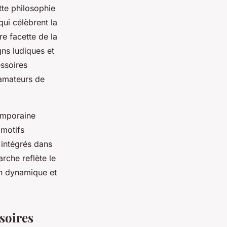
te philosophie
qui célèbrent la
re facette de la
gns ludiques et
ssoires
x amateurs de
emporaine
 motifs
 intégrés dans
rche reflète le
on dynamique et
ssoires