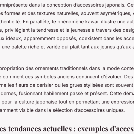
mniprésente dans la conception d’accessoires japonais. Cet
es formes et des textures naturelles, souvent asymétriques, 
uthenticité. En parallèle, le phénomène kawaii illustre une aut
e, privilégiant la tendresse et la jeunesse à travers des desi
ux idéaux, apparemment opposés, coexistent dans les acce
t une palette riche et variée qui plaît tant aux jeunes qu’au
ppropriation des ornements traditionnels dans la mode cont
tre comment ces symboles anciens continuent d’évoluer. Des
 les fleurs de cerisier ou les grues stylisées sont souvent
odernes, fusionnant habilement passé et présent. Cette déma
 pour la culture japonaise tout en permettant une expressi
amment visible dans la sélection d’accessoires uniques.
es tendances actuelles : exemples d’acce