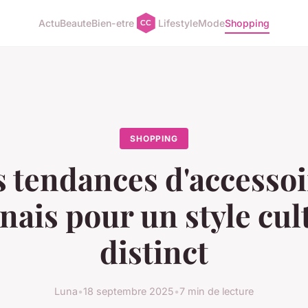
Actu
Beaute
Bien-etre
Lifestyle
Mode
Shopping
SHOPPING
s tendances d'accessoi
nais pour un style cul
distinct
Luna
•
18 septembre 2025
•
7 min de lecture