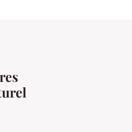
res
turel