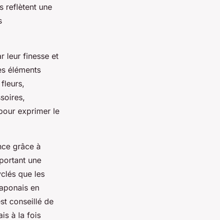
s reflètent une
s
 leur finesse et
es éléments
fleurs,
soires,
 pour exprimer le
nce grâce à
pportant une
clés que les
japonais en
st conseillé de
is à la fois