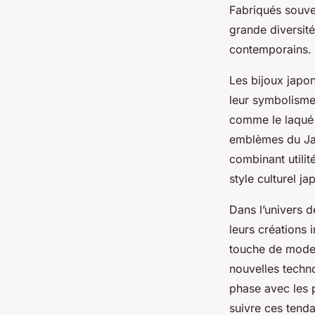
Fabriqués souven
grande diversit
contemporains.
Les bijoux japon
leur symbolisme
comme le laqué o
emblèmes du Jap
combinant utilit
style culturel j
Dans l’univers 
leurs créations 
touche de moder
nouvelles techno
phase avec les p
suivre ces tenda