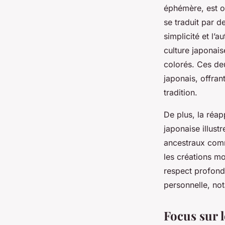
éphémère, est o
se traduit par d
simplicité et l’a
culture japonais
colorés. Ces de
japonais, offran
tradition.
De plus, la réa
japonaise illus
ancestraux comme
les créations m
respect profond
personnelle, not
Focus sur l