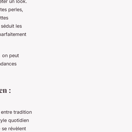
ter un look.
tes perles,
ttes
 séduit les
 parfaitement
, on peut
endances
en :
entre tradition
tyle quotidien
e se révèlent