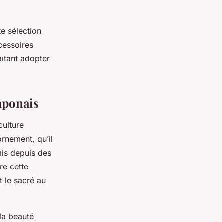
e sélection
cessoires
aitant adopter
japonais
culture
rnement, qu’il
mis depuis des
re cette
t le sacré au
 la beauté